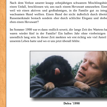
Nach dem Verlust unserer knapp zehnjährigen schwarzen Mischlingshü
einen Unfall, beschlossen wir, uns nach einem Hovawart umzusehen. Ein
weil wir einen aktiven und großrahmigen, in die Familie gut zu inte
wachsamen Hund wollten. Einen Hund der nicht äußerlich durch übertri
Rassemerkmale bestach sondern eher durch schlichte Eleganz und derber
eben einen Hovawart!!
Im Sommer 1998 war es dann endlich soweit, die lange Zeit des Wartens ha
waren wieder fünf in der Familie! Ein halbes Jahr ohne vierbeinigen
unendlich lang sein. In dieser Zeit merkten wir erst richtig wie viel Ante
unserem Leben hatte und wo er uns jetzt überall fehlte.
Dolea '1998