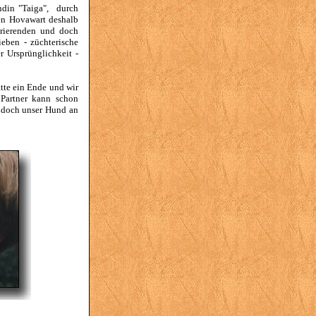
ndin "Taiga", durch
en Hovawart deshalb
grierenden und doch
eben - züchterische
 Ursprünglichkeit -
tte ein Ende und wir
 Partner kann schon
il doch unser Hund an