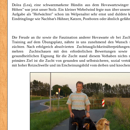
Dolea (Lea), eine schwarzmarkene Hündin aus dem Hovawartzwinger
Höhen" war jetzt unser Stolz. Ein kleiner Wirbelwind fegte nun über unser
Aufgabe als "Hofwächter" schon im Welpenalter sehr ernst und duldete 
Eindringlinge wie Nachbar's Hühner, Katzen, Postboten oder ähnlich gefähr
Die Freude an ihr sowie die Faszination anderer Hovawarte ob bei Zuc
Training auf dem Übungsplatz, nährte in uns zunehmend den Wunsch s
züchten. Nach erfolgreich absolvierten Zuchttauglichkeitsüberprüfungen,
mehren Zuchtschauen mit den erforderlichen Bewertungen sowie 
gesundheitlichen Eignung für die Zucht stand diesem Vorhaben nichts
primäres Ziel ist die Zucht von gesunden und selbstsicheren, sozial vert
mit hoher Reizschwelle und im Erscheinungsbild vom derben und knochen