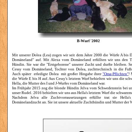
B-Wurf '2002
Mit unserer Dolea (Lea) zogen wir seit dem Jahre 2000 die Würfe A bis
Domäneland" auf. Mit Alexa vom Domäneland erfüllten wir uns den T
Hündin. Sie war die "Erstgeborene" unserer Zucht und durfte bleiben. Se
Cessy vom Domäneland, Tochter von Dolea, zuchttechnisch in die Fußst
Auch später erledigte Dolea mit großer Hingabe ihrer
"Oma-Pflichten"
! 
die Würfe E bis H auf. Aus Cessy's letztem Wurf behielten wir uns die s
Hella, die Mutter des I und J-Wurfes vom Domäneland war.
Im Frühjahr 2015 zog die blonde Hündin Jelva vom Schwedenstein bei un
unser Rudel. 2016 behielten wir uns aus Hella's letztem Wurf die schwarzm
Nachdem Jelva alle Zuchtvorrausetzungen erfüllte trat sie Hella'
Domänelandzucht an. Sie ist unsere aktuelle Zuchthündin und Mutter der 