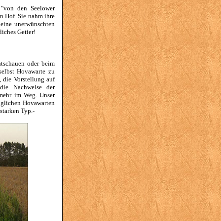
 "von den Seelower
en Hof. Sie nahm ihre
keine unerwünschten
liches Getier!
htschauen oder beim
elbst Hovawarte zu
 die Vorstellung auf
die Nachweise der
 mehr im Weg. Unser
räglichen Hovawarten
starken Typ.-