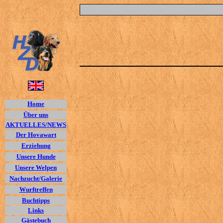
Home
Über uns
AKTUELLES/NEWS
Der Hovawart
Erziehung
Unsere Hunde
Unsere Welpen
Nachzucht/Galerie
Wurftreffen
Buchtipps
Links
Gästebuch