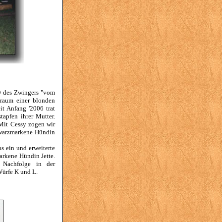
 D des Zwingers "vom
raum einer blonden
it Anfang '2006 trat
apfen ihrer Mutter.
Mit Cessy zogen wir
chwarzmarkene Hündin
s ein und erweiterte
arkene Hündin Jette.
s Nachfolge in der
Würfe K und L.