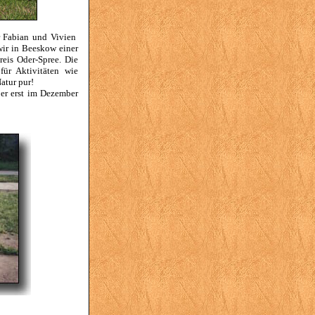
er Fabian und Vivien
wir in Beeskow einer
reis Oder-Spree. Die
ür Aktivitäten wie
atur pur!
er erst im Dezember