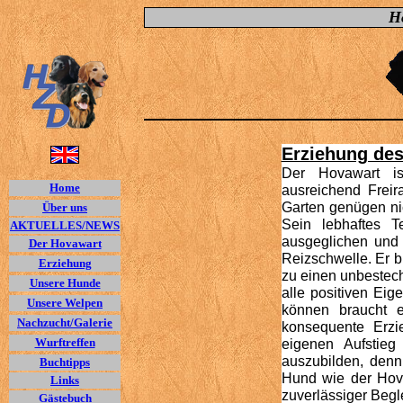
H
Erziehung des
Der Hovawart i
Home
ausreichend Frei
Garten genügen nic
Über uns
Sein lebhaftes T
AKTUELLES/NEWS
ausgeglichen und 
Der Hovawart
Reizschwelle. Er b
Erziehung
zu einen unbestec
Unsere Hunde
alle positiven Eig
Unsere Welpen
können braucht e
Nachzucht/Galerie
konsequente Erzi
Wurftreffen
eigenen Aufstieg
auszubilden, denn
Buchtipps
Hund wie der Hova
Links
zuverlässiger Begl
Gästebuch