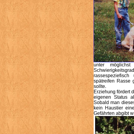
unter möglichs
Schwierigkeitsgra
rassespeziefisch
spätreifen Rasse 
sollte.
Erziehung fördert 
eigenen Status a
Sobald man dieses 
kein Haustier ei
Gefährten abgibt w