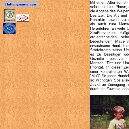
Mit einem Alter von 8 
Haftungsausschluss
sehr sensiblen Phase, e
die Abgabe des Welpen
Besitzer. Die Art und
Kontakte sowohl zu 
als auch zum Mensc
Heranführen an viele U
Straßenverkehr, Fußg
etc.entscheiden sc
bedeutendem Maße mi
erwachsene Hund diese
Störfaktoren seiner Um
es zu beseitigen od
Gezielte positive
Mensch, Tier und Um
Priorität. In dieser Ze
einer kontrollierten W
"Muß" für jeden Hundeha
so wichtigen Sozialisi
Zuviel an Zuneigung ni
durch ein Zuwenig jed