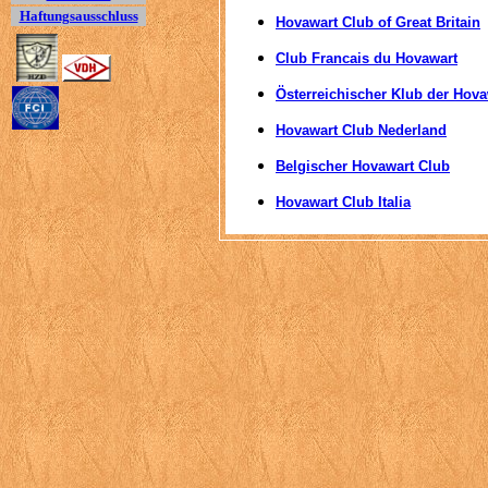
Haftungsausschluss
Hovawart Club of Great Britain
Club Francais du Hovawart
Österreichischer Klub der Hov
Hovawart Club Nederland
Belgischer Hovawart Club
Hovawart Club Italia