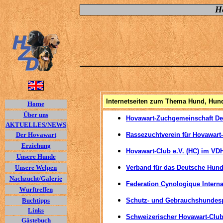
H
Internetseiten zum Thema Hund, Hun
Home
Über uns
Hovawart-Zuchgemeinschaft De
AKTUELLES/NEWS
Der Hovawart
Rassezuchtverein für Hovawart
Erziehung
Hovawart-Club e.V. (HC) im VD
Unsere Hunde
Unsere Welpen
Verband für das Deutsche Hund
Nachzucht/Galerie
Federation Cynologique Interna
Wurftreffen
Buchtipps
Schutz- und Gebrauchshundesp
Links
Schweizerischer Hovawart-Clu
Gästebuch