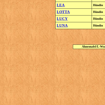
LEA
Hündin
LOTTA
Hündin
LUCY
Hündin
LUNA
Hündin
Ahnentafel/L-Wu