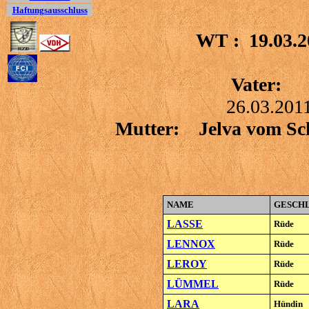
Haftungsausschluss
WT : 19.03
Vater: Cyr T
26.03.201
Mutter: Jelva vo
NAME
GESCH
LASSE
Rüde
LENNOX
Rüde
LEROY
Rüde
LÜMMEL
Rüde
LARA
Hündin