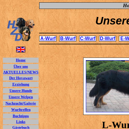
Ho
Unsere
A-Wurf
B-Wurf
C-Wurf
D-Wurf
E-W
Home
Über uns
AKTUELLES/NEWS
Der Hovawart
Erziehung
Unsere Hunde
Unsere Welpen
Nachzucht/Galerie
Wurftreffen
Buchtipps
L-Wur
Links
Gästebuch