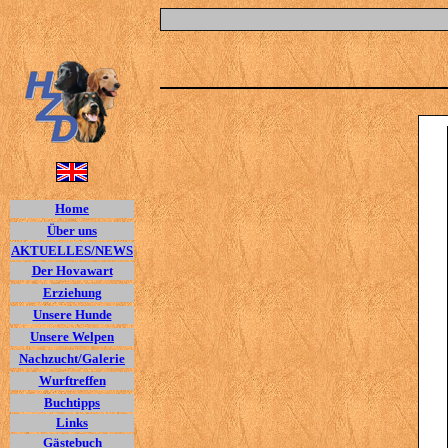
Home
Über uns
AKTUELLES/NEWS
Der Hovawart
Erziehung
Unsere Hunde
Unsere Welpen
Nachzucht/Galerie
Wurftreffen
Buchtipps
Links
Gästebuch