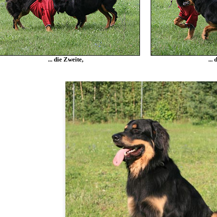
... die Zweite,
...