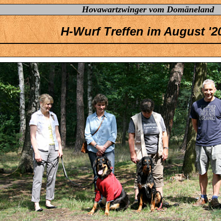
Hovawartzwinger vom Domäneland
H-Wurf Treffen im August '2