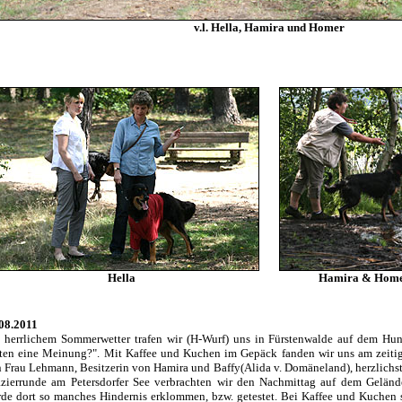
v.l. Hella, Hamira und Homer
Hella
Hamira & Homer
08.2011
 herrlichem Sommerwetter trafen wir (H-Wurf) uns in Fürstenwalde auf dem Hun
ten eine Meinung?". Mit Kaffee und Kuchen im Gepäck fanden wir uns am zeitig
 Frau Lehmann, Besitzerin von Hamira und Baffy(Alida v. Domäneland), herzlichs
zierrunde am Petersdorfer See verbrachten wir den Nachmittag auf dem Geländ
de dort so manches Hindernis erklommen, bzw. getestet. Bei Kaffee und Kuchen