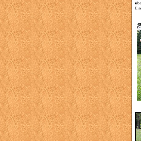
übe
Ein