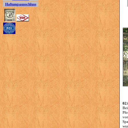
Haftungsausschluss
02.
Bei
Pfo
von
Spa
wur